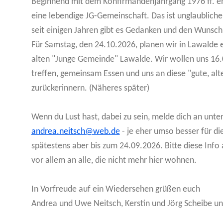
Beginnend mit dem Konfirmandenjahrgang 1976 ff. e
eine lebendige JG-Gemeinschaft. Das ist unglaubliche
seit einigen Jahren gibt es Gedanken und den Wunsch
Für Samstag, den 24.10.2026, planen wir in Lawalde
alten "Junge Gemeinde" Lawalde. Wir wollen uns 16.
treffen, gemeinsam Essen und uns an diese "gute, alte
zurückerinnern. (Näheres später)
Wenn du Lust hast, dabei zu sein, melde dich an unte
andrea.neitsch@web.de
- je eher umso besser für di
spätestens aber bis zum 24.09.2026. Bitte diese Info
vor allem an alle, die nicht mehr hier wohnen.
In Vorfreude auf ein Wiedersehen grüßen euch
Andrea und Uwe Neitsch, Kerstin und Jörg Scheibe un