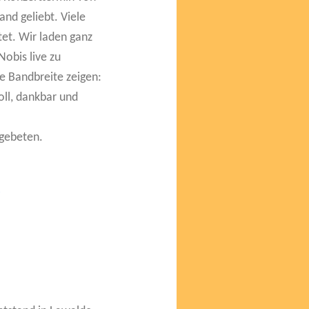
and geliebt. Viele
tet. Wir laden ganz
Nobis live zu
e Bandbreite zeigen:
oll, dankbar und
 gebeten.
n